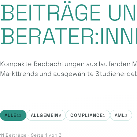
BEITRÄGE U
BERATER:INN
Kompakte Beobachtungen aus laufenden Ma
Markttrends und ausgewählte Studien­ergeb
ALLE
ALLGEMEIN
COMPLIANCE
AML
11
9
1
1
11 Beiträge · Seite 1 von 3