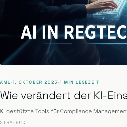
AML
·
1. OKTOBER 2025
·
1 MIN LESEZEIT
Wie verändert der KI-E
KI gestützte Tools für Compliance Management
STRATECO