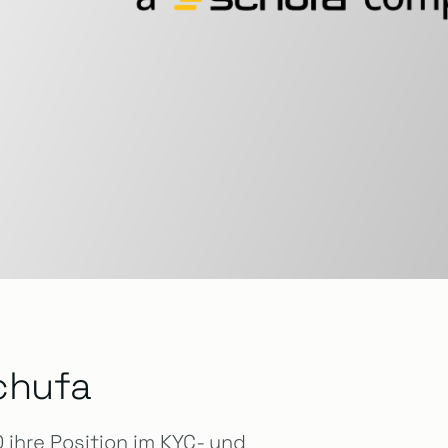
chufa
ihre Position im KYC- und