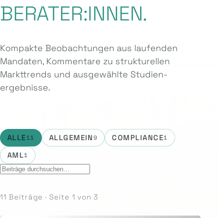
BERATER:INNEN.
Kompakte Beobachtungen aus laufenden
Mandaten, Kommentare zu strukturellen
Markttrends und ausgewählte Studien­
ergebnisse.
ALLE
ALLGEMEIN
COMPLIANCE
11
9
1
AML
1
11 Beiträge · Seite 1 von 3