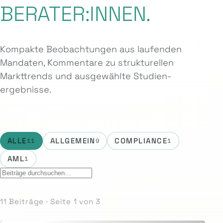
BERATER:INNEN.
Kompakte Beobachtungen aus laufenden
Mandaten, Kommentare zu strukturellen
Markttrends und ausgewählte Studien­
ergebnisse.
ALLE
ALLGEMEIN
COMPLIANCE
11
9
1
AML
1
11 Beiträge · Seite 1 von 3