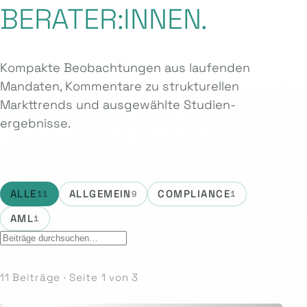
BERATER:INNEN.
Kompakte Beobachtungen aus laufenden
Mandaten, Kommentare zu strukturellen
Markttrends und ausgewählte Studien­
ergebnisse.
ALLE
ALLGEMEIN
COMPLIANCE
11
9
1
AML
1
11 Beiträge · Seite 1 von 3