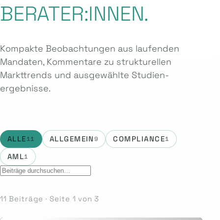
BERATER:INNEN.
Kompakte Beobachtungen aus laufenden
Mandaten, Kommentare zu strukturellen
Markttrends und ausgewählte Studien­
ergebnisse.
ALLE
ALLGEMEIN
COMPLIANCE
11
9
1
AML
1
11 Beiträge · Seite 1 von 3