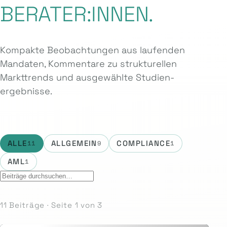
BERATER:INNEN.
Kompakte Beobachtungen aus laufenden
Mandaten, Kommentare zu strukturellen
Markttrends und ausgewählte Studien­
ergebnisse.
ALLE
ALLGEMEIN
COMPLIANCE
11
9
1
AML
1
11 Beiträge · Seite 1 von 3