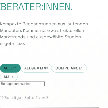
BERATER:INNEN.
Kompakte Beobachtungen aus laufenden
Mandaten, Kommentare zu strukturellen
Markttrends und ausgewählte Studien­
ergebnisse.
ALLE
ALLGEMEIN
COMPLIANCE
11
9
1
AML
1
11 Beiträge · Seite 1 von 3