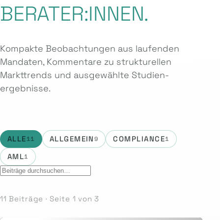
BERATER:INNEN.
Kompakte Beobachtungen aus laufenden
Mandaten, Kommentare zu strukturellen
Markttrends und ausgewählte Studien­
ergebnisse.
ALLE
ALLGEMEIN
COMPLIANCE
11
9
1
AML
1
11 Beiträge · Seite 1 von 3