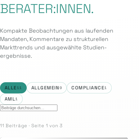
BERATER:INNEN.
Kompakte Beobachtungen aus laufenden
Mandaten, Kommentare zu strukturellen
Markttrends und ausgewählte Studien­
ergebnisse.
ALLE
ALLGEMEIN
COMPLIANCE
11
9
1
AML
1
11 Beiträge · Seite 1 von 3