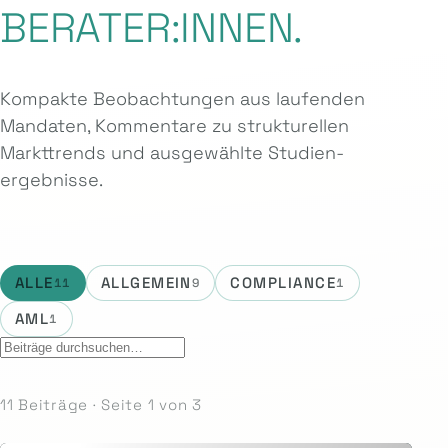
BERATER:INNEN.
Kompakte Beobachtungen aus laufenden
Mandaten, Kommentare zu strukturellen
Markttrends und ausgewählte Studien­
ergebnisse.
ALLE
ALLGEMEIN
COMPLIANCE
11
9
1
AML
1
11 Beiträge · Seite 1 von 3