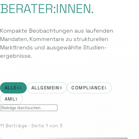
BERATER:INNEN.
Kompakte Beobachtungen aus laufenden
Mandaten, Kommentare zu strukturellen
Markttrends und ausgewählte Studien­
ergebnisse.
ALLE
ALLGEMEIN
COMPLIANCE
11
9
1
AML
1
11 Beiträge · Seite 1 von 3