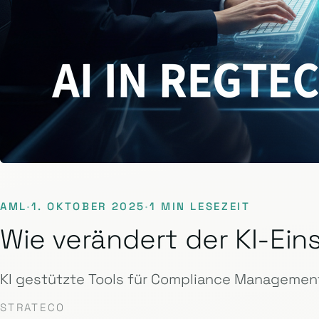
AML
·
1. OKTOBER 2025
·
1 MIN LESEZEIT
Wie verändert der KI-E
KI gestützte Tools für Compliance Management
STRATECO