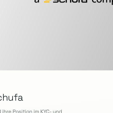
chufa
ihre Position im KYC- und