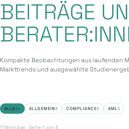
BEITRÄGE U
BERATER:INN
Kompakte Beobachtungen aus laufenden Ma
Markttrends und ausgewählte Studien­ergeb
ALLE
ALLGEMEIN
COMPLIANCE
AML
11
9
1
1
11 Beiträge · Seite 1 von 3