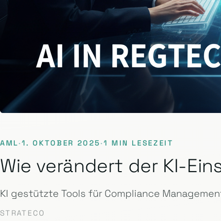
AML
·
1. OKTOBER 2025
·
1 MIN LESEZEIT
Wie verändert der KI-E
KI gestützte Tools für Compliance Management
STRATECO