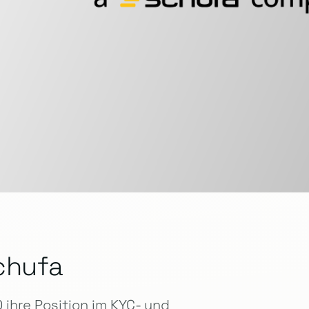
chufa
ihre Position im KYC- und