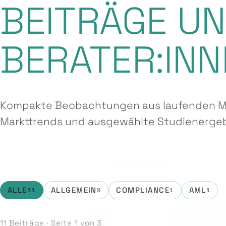
BEITRÄGE U
BERATER:INN
Kompakte Beobachtungen aus laufenden Ma
Markttrends und ausgewählte Studien­ergeb
ALLE
ALLGEMEIN
COMPLIANCE
AML
11
9
1
1
11 Beiträge · Seite 1 von 3