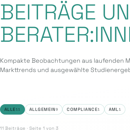
BEITRÄGE U
BERATER:INN
Kompakte Beobachtungen aus laufenden Ma
Markttrends und ausgewählte Studien­ergeb
ALLE
ALLGEMEIN
COMPLIANCE
AML
11
9
1
1
11 Beiträge · Seite 1 von 3