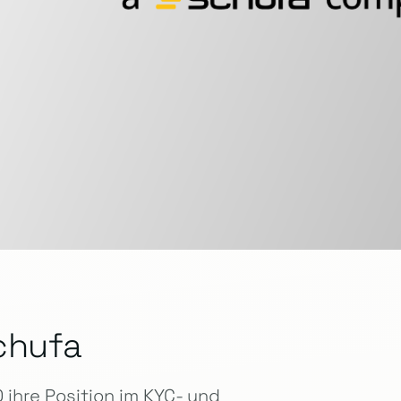
chufa
ihre Position im KYC- und