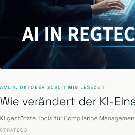
AML
·
1. OKTOBER 2025
·
1 MIN LESEZEIT
Wie verändert der KI-E
KI gestützte Tools für Compliance Management
STRATECO