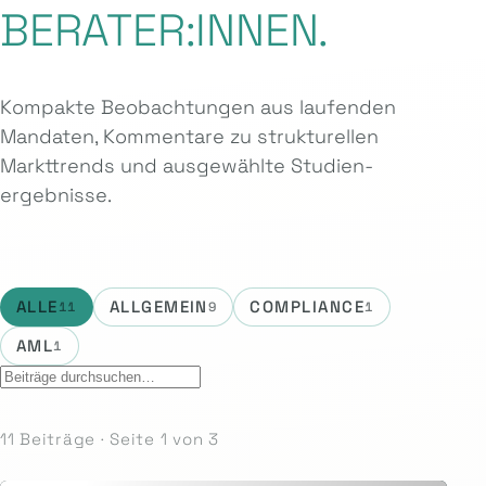
BERATER:INNEN.
Kompakte Beobachtungen aus laufenden
Mandaten, Kommentare zu strukturellen
Markttrends und ausgewählte Studien­
ergebnisse.
ALLE
ALLGEMEIN
COMPLIANCE
11
9
1
AML
1
11 Beiträge · Seite 1 von 3