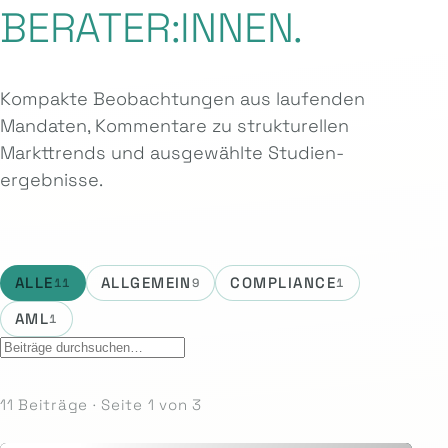
BERATER:INNEN.
Kompakte Beobachtungen aus laufenden
Mandaten, Kommentare zu strukturellen
Markttrends und ausgewählte Studien­
ergebnisse.
ALLE
ALLGEMEIN
COMPLIANCE
11
9
1
AML
1
11 Beiträge · Seite 1 von 3