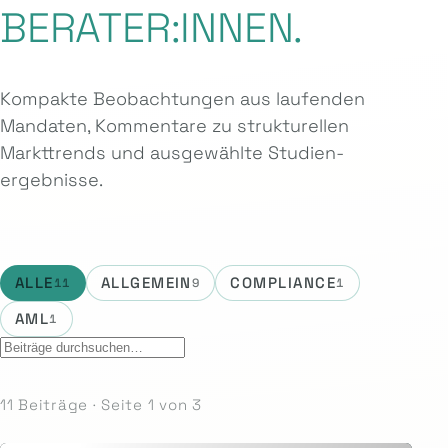
BERATER:INNEN.
Kompakte Beobachtungen aus laufenden
Mandaten, Kommentare zu strukturellen
Markttrends und ausgewählte Studien­
ergebnisse.
ALLE
ALLGEMEIN
COMPLIANCE
11
9
1
AML
1
11 Beiträge · Seite 1 von 3