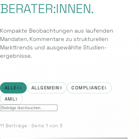
BERATER:INNEN.
Kompakte Beobachtungen aus laufenden
Mandaten, Kommentare zu strukturellen
Markttrends und ausgewählte Studien­
ergebnisse.
ALLE
ALLGEMEIN
COMPLIANCE
11
9
1
AML
1
11 Beiträge · Seite 1 von 3