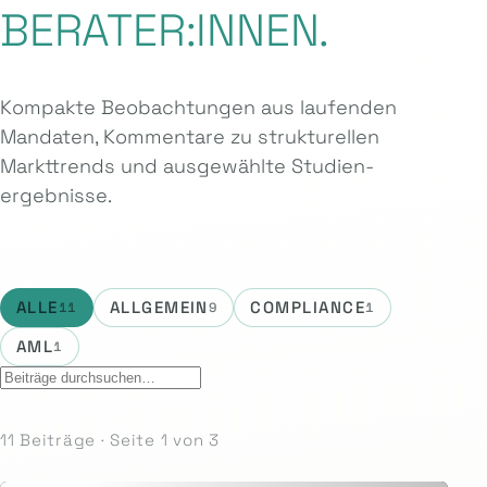
BERATER:INNEN.
Kompakte Beobachtungen aus laufenden
Mandaten, Kommentare zu strukturellen
Markttrends und ausgewählte Studien­
ergebnisse.
ALLE
ALLGEMEIN
COMPLIANCE
11
9
1
AML
1
11 Beiträge · Seite 1 von 3