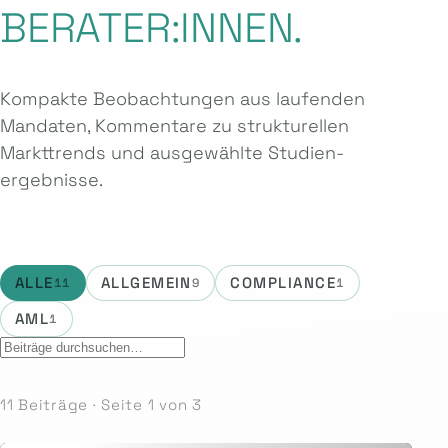
BERATER:INNEN.
Kompakte Beobachtungen aus laufenden
Mandaten, Kommentare zu strukturellen
Markttrends und ausgewählte Studien­
ergebnisse.
ALLE
ALLGEMEIN
COMPLIANCE
11
9
1
AML
1
11 Beiträge · Seite 1 von 3