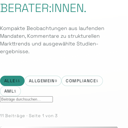
BERATER:INNEN.
Kompakte Beobachtungen aus laufenden
Mandaten, Kommentare zu strukturellen
Markttrends und ausgewählte Studien­
ergebnisse.
ALLE
ALLGEMEIN
COMPLIANCE
11
9
1
AML
1
11 Beiträge · Seite 1 von 3