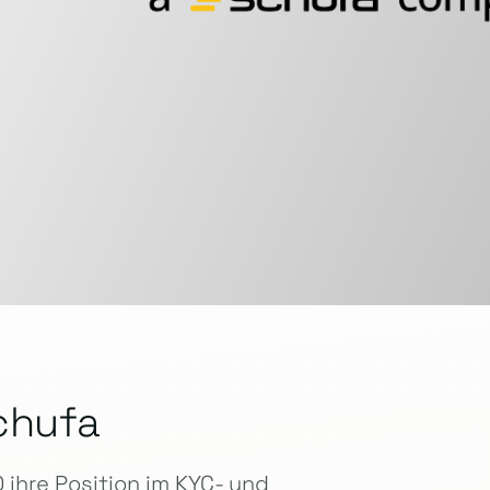
chufa
ihre Position im KYC- und