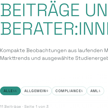
BEITRÄGE U
BERATER:INN
Kompakte Beobachtungen aus laufenden Ma
Markttrends und ausgewählte Studien­ergeb
ALLE
ALLGEMEIN
COMPLIANCE
AML
11
9
1
1
11 Beiträge · Seite 1 von 3