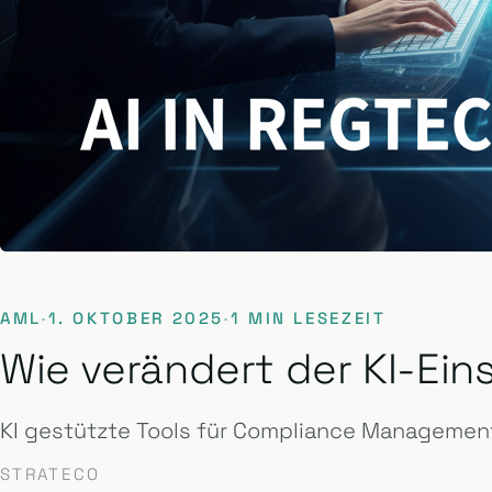
AML
·
1. OKTOBER 2025
·
1 MIN LESEZEIT
Wie verändert der KI-E
KI gestützte Tools für Compliance Management
STRATECO