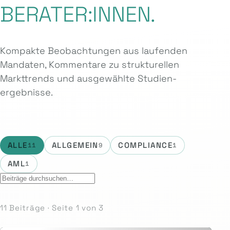
BERATER:INNEN.
Kompakte Beobachtungen aus laufenden
Mandaten, Kommentare zu strukturellen
Markttrends und ausgewählte Studien­
ergebnisse.
ALLE
ALLGEMEIN
COMPLIANCE
11
9
1
AML
1
11 Beiträge · Seite 1 von 3