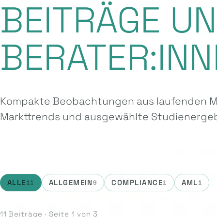
BEITRÄGE U
BERATER:INN
Kompakte Beobachtungen aus laufenden Ma
Markttrends und ausgewählte Studien­ergeb
ALLE
ALLGEMEIN
COMPLIANCE
AML
11
9
1
1
11 Beiträge · Seite 1 von 3