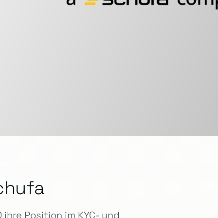
chufa
ihre Position im KYC- und