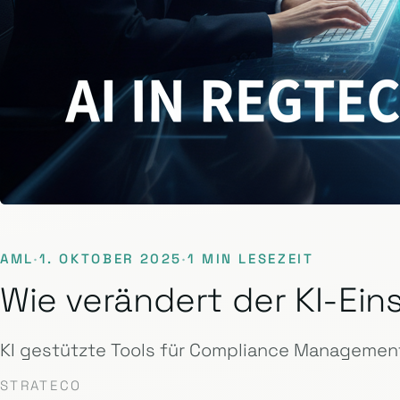
AML
·
1. OKTOBER 2025
·
1 MIN LESEZEIT
Wie verändert der KI-E
KI gestützte Tools für Compliance Management
STRATECO