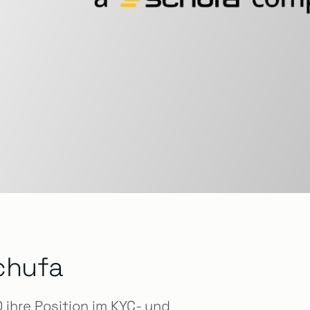
chufa
ihre Position im KYC- und