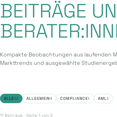
BEITRÄGE U
BERATER:INN
Kompakte Beobachtungen aus laufenden Ma
Markttrends und ausgewählte Studien­ergeb
ALLE
ALLGEMEIN
COMPLIANCE
AML
11
9
1
1
11 Beiträge · Seite 1 von 3