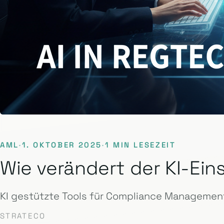
AML
·
1. OKTOBER 2025
·
1 MIN LESEZEIT
Wie verändert der KI-E
KI gestützte Tools für Compliance Management
STRATECO