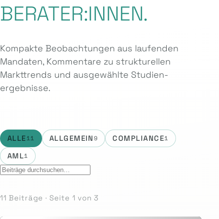
BERATER:INNEN.
Kompakte Beobachtungen aus laufenden
Mandaten, Kommentare zu strukturellen
Markttrends und ausgewählte Studien­
ergebnisse.
ALLE
ALLGEMEIN
COMPLIANCE
11
9
1
AML
1
11 Beiträge · Seite 1 von 3