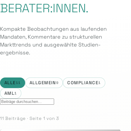
BERATER:INNEN.
Kompakte Beobachtungen aus laufenden
Mandaten, Kommentare zu strukturellen
Markttrends und ausgewählte Studien­
ergebnisse.
ALLE
ALLGEMEIN
COMPLIANCE
11
9
1
AML
1
11 Beiträge · Seite 1 von 3