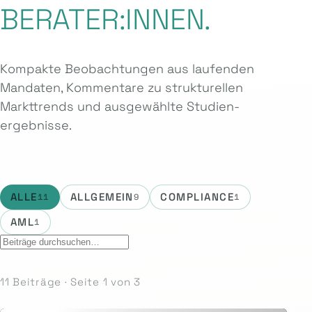
BERATER:INNEN.
Kompakte Beobachtungen aus laufenden
Mandaten, Kommentare zu strukturellen
Markttrends und ausgewählte Studien­
ergebnisse.
ALLE
ALLGEMEIN
COMPLIANCE
11
9
1
AML
1
11 Beiträge · Seite 1 von 3