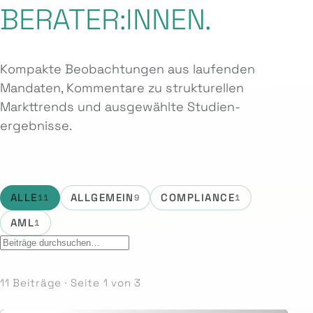
BERATER:INNEN.
Kompakte Beobachtungen aus laufenden
Mandaten, Kommentare zu strukturellen
Markttrends und ausgewählte Studien­
ergebnisse.
ALLE
ALLGEMEIN
COMPLIANCE
11
9
1
AML
1
11 Beiträge · Seite 1 von 3