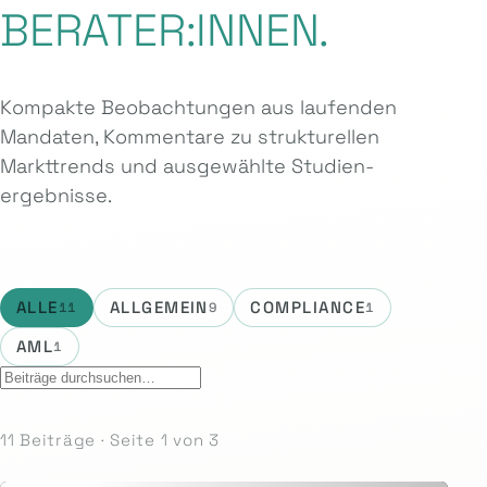
BERATER:INNEN.
Kompakte Beobachtungen aus laufenden
Mandaten, Kommentare zu strukturellen
Markttrends und ausgewählte Studien­
ergebnisse.
ALLE
ALLGEMEIN
COMPLIANCE
11
9
1
AML
1
11 Beiträge · Seite 1 von 3