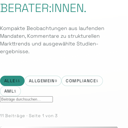
BERATER:INNEN.
Kompakte Beobachtungen aus laufenden
Mandaten, Kommentare zu strukturellen
Markttrends und ausgewählte Studien­
ergebnisse.
ALLE
ALLGEMEIN
COMPLIANCE
11
9
1
AML
1
11 Beiträge · Seite 1 von 3