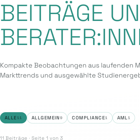
BEITRÄGE U
BERATER:INN
Kompakte Beobachtungen aus laufenden Ma
Markttrends und ausgewählte Studien­ergeb
ALLE
ALLGEMEIN
COMPLIANCE
AML
11
9
1
1
11 Beiträge · Seite 1 von 3