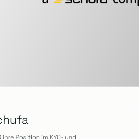
chufa
ihre Position im KYC- und