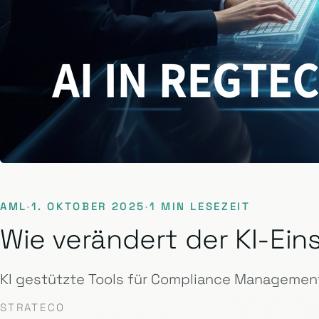
AML
·
1. OKTOBER 2025
·
1 MIN LESEZEIT
Wie verändert der KI-E
KI gestützte Tools für Compliance Management
STRATECO