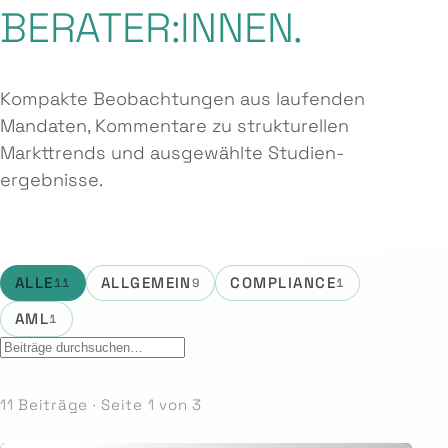
BERATER:INNEN.
Kompakte Beobachtungen aus laufenden
Mandaten, Kommentare zu strukturellen
Markttrends und ausgewählte Studien­
ergebnisse.
ALLE
ALLGEMEIN
COMPLIANCE
11
9
1
AML
1
11 Beiträge · Seite 1 von 3