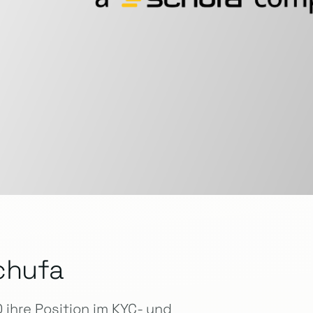
chufa
ihre Position im KYC- und