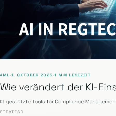
AML
·
1. OKTOBER 2025
·
1 MIN LESEZEIT
Wie verändert der KI-E
KI gestützte Tools für Compliance Management
STRATECO