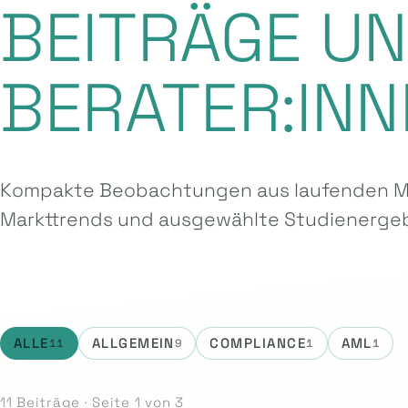
BEITRÄGE U
BERATER:INN
Kompakte Beobachtungen aus laufenden Ma
Markttrends und ausgewählte Studien­ergeb
ALLE
ALLGEMEIN
COMPLIANCE
AML
11
9
1
1
11 Beiträge · Seite 1 von 3