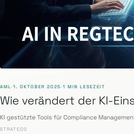
AML
·
1. OKTOBER 2025
·
1 MIN LESEZEIT
Wie verändert der KI-E
KI gestützte Tools für Compliance Management
STRATECO