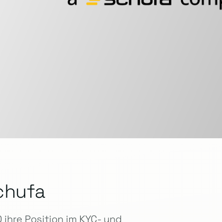
chufa
ihre Position im KYC- und