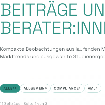
BEITRÄGE U
BERATER:INN
Kompakte Beobachtungen aus laufenden Ma
Markttrends und ausgewählte Studien­ergeb
ALLE
ALLGEMEIN
COMPLIANCE
AML
11
9
1
1
11 Beiträge · Seite 1 von 3