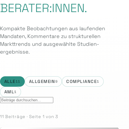
BERATER:INNEN.
Kompakte Beobachtungen aus laufenden
Mandaten, Kommentare zu strukturellen
Markttrends und ausgewählte Studien­
ergebnisse.
ALLE
ALLGEMEIN
COMPLIANCE
11
9
1
AML
1
11 Beiträge · Seite 1 von 3