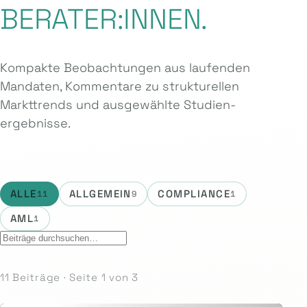
BERATER:INNEN.
Kompakte Beobachtungen aus laufenden
Mandaten, Kommentare zu strukturellen
Markttrends und ausgewählte Studien­
ergebnisse.
ALLE
ALLGEMEIN
COMPLIANCE
11
9
1
AML
1
11 Beiträge · Seite 1 von 3