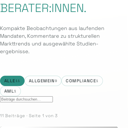
BERATER:INNEN.
Kompakte Beobachtungen aus laufenden
Mandaten, Kommentare zu strukturellen
Markttrends und ausgewählte Studien­
ergebnisse.
ALLE
ALLGEMEIN
COMPLIANCE
11
9
1
AML
1
11 Beiträge · Seite 1 von 3