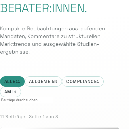
BERATER:INNEN.
Kompakte Beobachtungen aus laufenden
Mandaten, Kommentare zu strukturellen
Markttrends und ausgewählte Studien­
ergebnisse.
ALLE
ALLGEMEIN
COMPLIANCE
11
9
1
AML
1
11 Beiträge · Seite 1 von 3