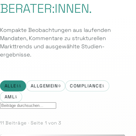
BERATER:INNEN.
Kompakte Beobachtungen aus laufenden
Mandaten, Kommentare zu strukturellen
Markttrends und ausgewählte Studien­
ergebnisse.
ALLE
ALLGEMEIN
COMPLIANCE
11
9
1
AML
1
11 Beiträge · Seite 1 von 3