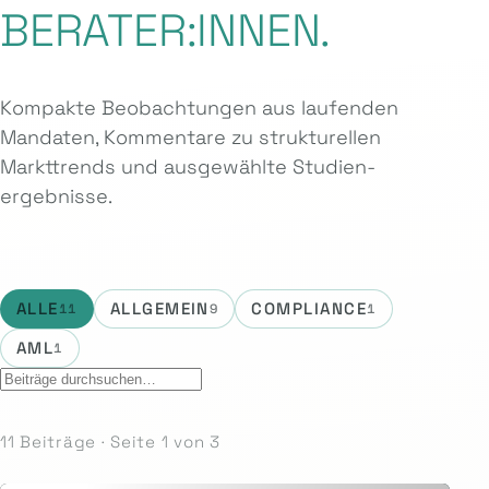
BERATER:INNEN.
Kompakte Beobachtungen aus laufenden
Mandaten, Kommentare zu strukturellen
Markttrends und ausgewählte Studien­
ergebnisse.
ALLE
ALLGEMEIN
COMPLIANCE
11
9
1
AML
1
11 Beiträge · Seite 1 von 3