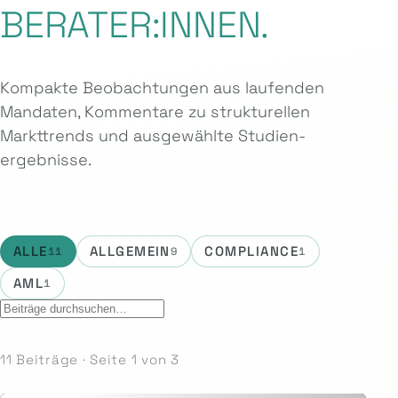
BERATER:INNEN.
Kompakte Beobachtungen aus laufenden
Mandaten, Kommentare zu strukturellen
Markttrends und ausgewählte Studien­
ergebnisse.
ALLE
ALLGEMEIN
COMPLIANCE
11
9
1
AML
1
11 Beiträge · Seite 1 von 3