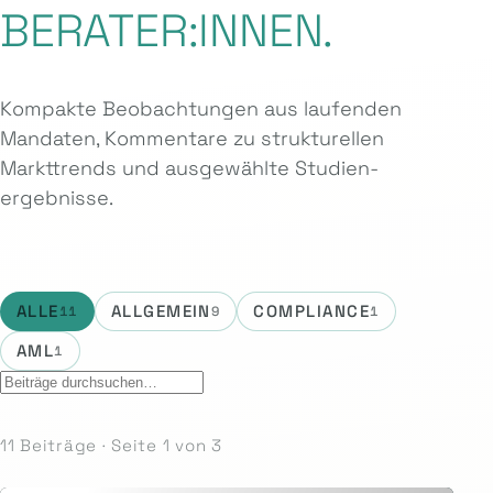
BERATER:INNEN.
Kompakte Beobachtungen aus laufenden
Mandaten, Kommentare zu strukturellen
Markttrends und ausgewählte Studien­
ergebnisse.
ALLE
ALLGEMEIN
COMPLIANCE
11
9
1
AML
1
11 Beiträge · Seite 1 von 3