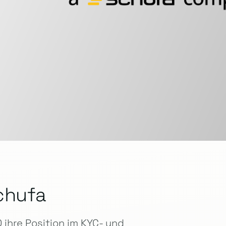
chufa
ihre Position im KYC- und