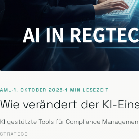
AML
·
1. OKTOBER 2025
·
1 MIN LESEZEIT
Wie verändert der KI-E
KI gestützte Tools für Compliance Management
STRATECO