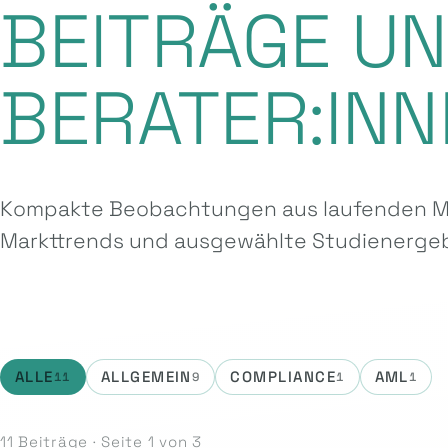
BEITRÄGE U
BERATER:INN
Kompakte Beobachtungen aus laufenden Ma
Markttrends und ausgewählte Studien­ergeb
ALLE
ALLGEMEIN
COMPLIANCE
AML
11
9
1
1
11 Beiträge · Seite 1 von 3