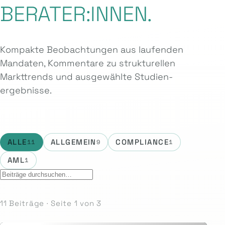
BERATER:INNEN.
Kompakte Beobachtungen aus laufenden
Mandaten, Kommentare zu strukturellen
Markttrends und ausgewählte Studien­
ergebnisse.
ALLE
ALLGEMEIN
COMPLIANCE
11
9
1
AML
1
11 Beiträge · Seite 1 von 3