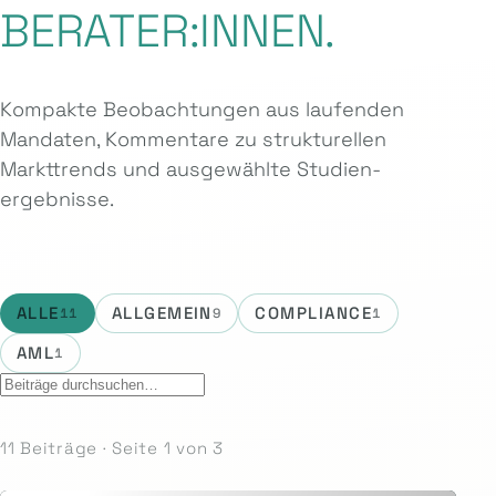
BERATER:INNEN.
Kompakte Beobachtungen aus laufenden
Mandaten, Kommentare zu strukturellen
Markttrends und ausgewählte Studien­
ergebnisse.
ALLE
ALLGEMEIN
COMPLIANCE
11
9
1
AML
1
11 Beiträge · Seite 1 von 3