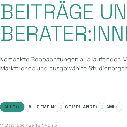
BEITRÄGE U
BERATER:INN
Kompakte Beobachtungen aus laufenden Ma
Markttrends und ausgewählte Studien­ergeb
ALLE
ALLGEMEIN
COMPLIANCE
AML
11
9
1
1
11 Beiträge · Seite 1 von 3