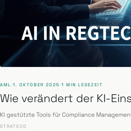
AML
·
1. OKTOBER 2025
·
1 MIN LESEZEIT
Wie verändert der KI-E
KI gestützte Tools für Compliance Management
STRATECO