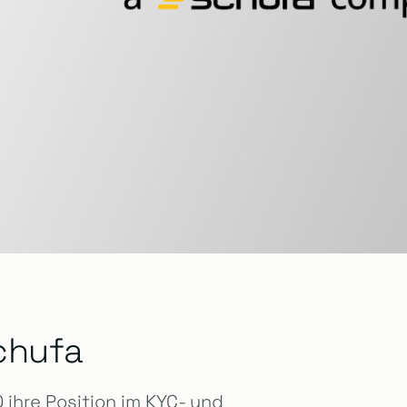
chufa
ihre Position im KYC- und