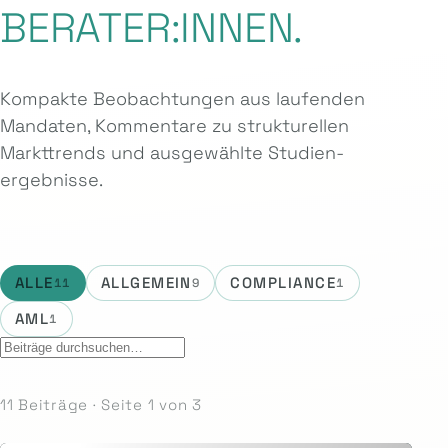
BERATER:INNEN.
Kompakte Beobachtungen aus laufenden
Mandaten, Kommentare zu strukturellen
Markttrends und ausgewählte Studien­
ergebnisse.
ALLE
ALLGEMEIN
COMPLIANCE
11
9
1
AML
1
11 Beiträge · Seite 1 von 3