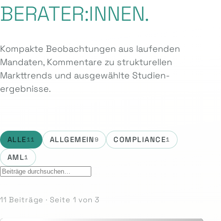
BERATER:INNEN.
Kompakte Beobachtungen aus laufenden
Mandaten, Kommentare zu strukturellen
Markttrends und ausgewählte Studien­
ergebnisse.
ALLE
ALLGEMEIN
COMPLIANCE
11
9
1
AML
1
11 Beiträge · Seite 1 von 3