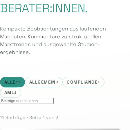
BERATER:INNEN.
Kompakte Beobachtungen aus laufenden
Mandaten, Kommentare zu strukturellen
Markttrends und ausgewählte Studien­
ergebnisse.
ALLE
ALLGEMEIN
COMPLIANCE
11
9
1
AML
1
11 Beiträge · Seite 1 von 3